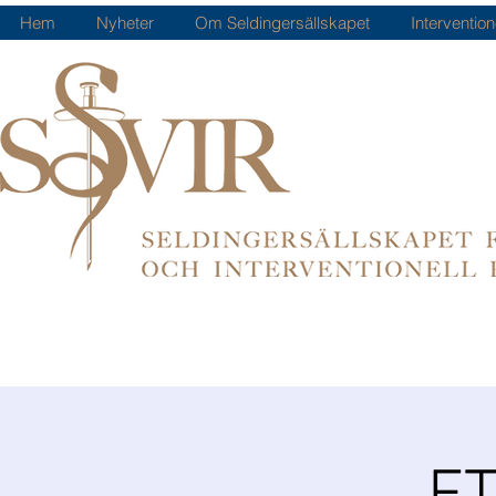
Hem
Nyheter
Om Seldingersällskapet
Intervention