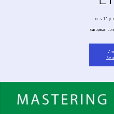
ET
ons 11 ju
European Con
Anm
Se 