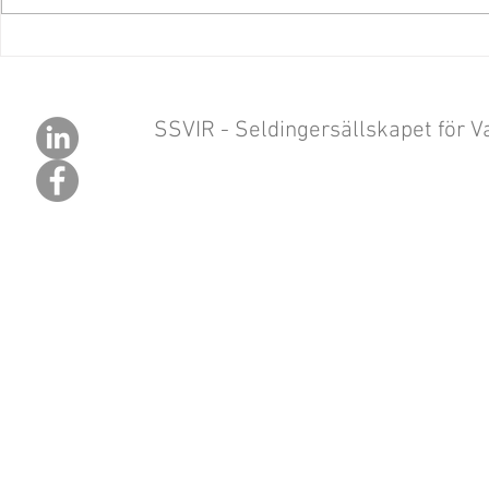
ELEC 12-14 
for informational purposes within
the ETF community.
SSVIR - Seldingersällskapet för Va