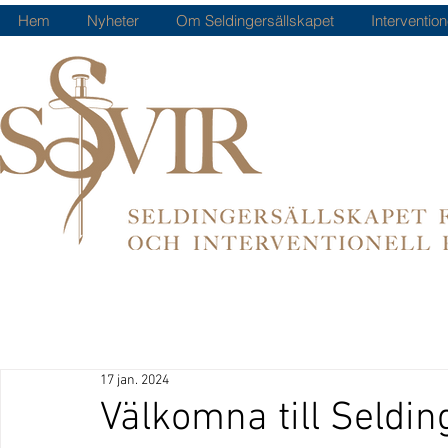
Hem
Nyheter
Om Seldingersällskapet
Intervention
17 jan. 2024
Välkomna till Seldin