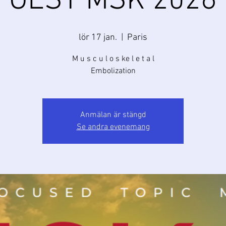
GEST MSK 2026
lör 17 jan.
  |  
Paris
M u s c u l o s ke l e t a l
Embolization
Anmälan är stängd
Se andra evenemang