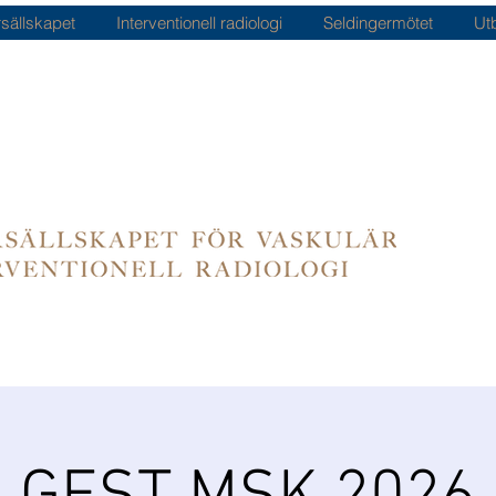
sällskapet
Interventionell radiologi
Seldingermötet
Ut