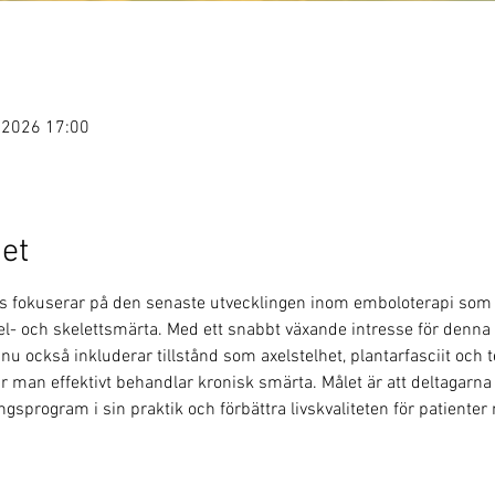
. 2026 17:00
et
ris fokuserar på den senaste utvecklingen inom emboloterapi som
el- och skelettsmärta. Med ett snabbt växande intresse för denn
u också inkluderar tillstånd som axelstelhet, plantarfasciit och t
r man effektivt behandlar kronisk smärta. Målet är att deltagar
sprogram i sin praktik och förbättra livskvaliteten för patienter